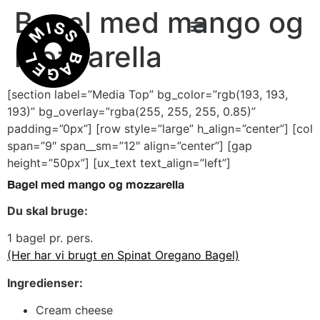
Bagel med mango og
mozzarella
[section label=”Media Top” bg_color=”rgb(193, 193,
193)” bg_overlay=”rgba(255, 255, 255, 0.85)”
padding=”0px”] [row style=”large” h_align=”center”] [col
span=”9″ span__sm=”12″ align=”center”] [gap
height=”50px”] [ux_text text_align=”left”]
Bagel med mango og mozzarella
Du skal bruge:
1 bagel pr. pers.
(Her har vi brugt en Spinat Oregano Bagel)
Ingredienser:
Cream cheese