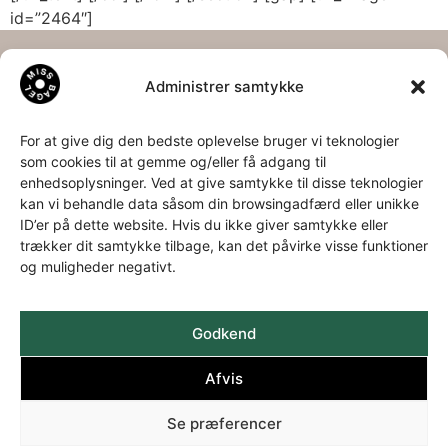
id=”2464″]
Administrer samtykke
Om os
Kontakt
Følg os
Info
os
Om os
LinkedIn
Privatspolitik
For at give dig den bedste oplevelse bruger vi teknologier
Bagel
Miss
Facebook
&
som cookies til at gemme og/eller få adgang til
historien
Bagel
Instagram
Cookies
enhedsoplysninger. Ved at give samtykke til disse teknologier
Download
ApS
kan vi behandle data såsom din browsingadfærd eller unikke
ID’er på dette website. Hvis du ikke giver samtykke eller
kataloger
Aa.
trækker dit samtykke tilbage, kan det påvirke visse funktioner
Louis-
og muligheder negativt.
Hansens
Allé 2
3060
Godkend
Espergærde
+45 49
Afvis
22 35 94
info@missbagel.dk
Se præferencer