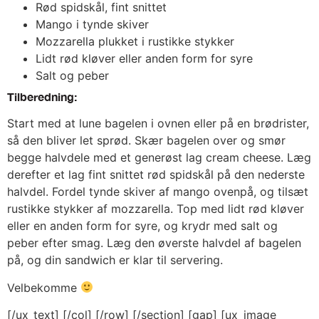
Rød spidskål, fint snittet
Mango i tynde skiver
Mozzarella plukket i rustikke stykker
Lidt rød kløver eller anden form for syre
Salt og peber
Tilberedning:
Start med at lune bagelen i ovnen eller på en brødrister,
så den bliver let sprød. Skær bagelen over og smør
begge halvdele med et generøst lag cream cheese. Læg
derefter et lag fint snittet rød spidskål på den nederste
halvdel. Fordel tynde skiver af mango ovenpå, og tilsæt
rustikke stykker af mozzarella. Top med lidt rød kløver
eller en anden form for syre, og krydr med salt og
peber efter smag. Læg den øverste halvdel af bagelen
på, og din sandwich er klar til servering.
Velbekomme
[/ux_text] [/col] [/row] [/section] [gap] [ux_image