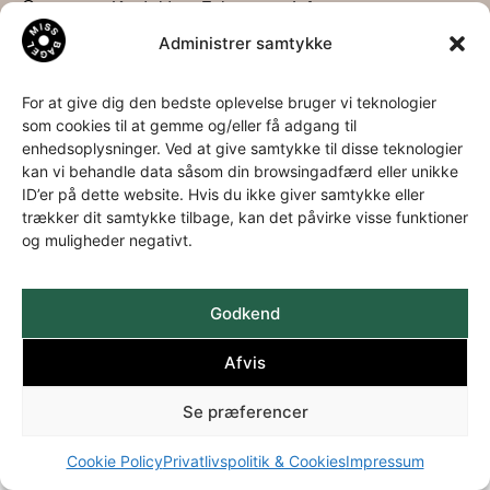
Om os
Kontakt
Følg os
Info
os
Administrer samtykke
Om os
LinkedIn
Privatspolitik
Bagel
Miss
Facebook
&
historien
Bagel
Instagram
Cookies
For at give dig den bedste oplevelse bruger vi teknologier
som cookies til at gemme og/eller få adgang til
Download
ApS
enhedsoplysninger. Ved at give samtykke til disse teknologier
kataloger
Aa.
kan vi behandle data såsom din browsingadfærd eller unikke
Louis-
ID’er på dette website. Hvis du ikke giver samtykke eller
Hansens
trækker dit samtykke tilbage, kan det påvirke visse funktioner
Allé 2
og muligheder negativt.
3060
Espergærde
+45 49
Godkend
22 35 94
Afvis
info@missbagel.dk
Se præferencer
Cookie Policy
Privatlivspolitik & Cookies
Impressum