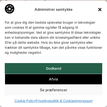
Om os
Kontakt
Følg os
Info
os
Administrer samtykke
Om os
LinkedIn
Privatspolitik
Bagel
Miss
Facebook
&
historien
Bagel
Instagram
Cookies
For at give dig den bedste oplevelse bruger vi teknologier
som cookies til at gemme og/eller få adgang til
Download
ApS
enhedsoplysninger. Ved at give samtykke til disse teknologier
kataloger
Aa.
kan vi behandle data såsom din browsingadfærd eller unikke
Louis-
ID’er på dette website. Hvis du ikke giver samtykke eller
Hansens
trækker dit samtykke tilbage, kan det påvirke visse funktioner
Allé 2
og muligheder negativt.
3060
Espergærde
+45 49
Godkend
22 35 94
Afvis
info@missbagel.dk
Se præferencer
Cookie Policy
Privatlivspolitik & Cookies
Impressum