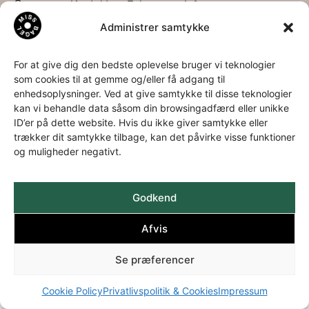
Om os
Kontakt
Følg os
Info
os
Administrer samtykke
Om os
LinkedIn
Privatspolitik
Bagel
Miss
Facebook
&
historien
Bagel
Instagram
Cookies
For at give dig den bedste oplevelse bruger vi teknologier
som cookies til at gemme og/eller få adgang til
Download
ApS
enhedsoplysninger. Ved at give samtykke til disse teknologier
kataloger
Aa.
kan vi behandle data såsom din browsingadfærd eller unikke
Louis-
ID’er på dette website. Hvis du ikke giver samtykke eller
Hansens
trækker dit samtykke tilbage, kan det påvirke visse funktioner
Allé 2
og muligheder negativt.
3060
Espergærde
+45 49
Godkend
22 35 94
Afvis
info@missbagel.dk
Se præferencer
Cookie Policy
Privatlivspolitik & Cookies
Impressum