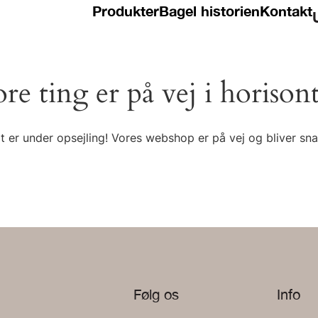
Produkter
Bagel historien
Kontakt
ore ting er på vej i horison
t er under opsejling! Vores webshop er på vej og bliver snar
Følg os
Info