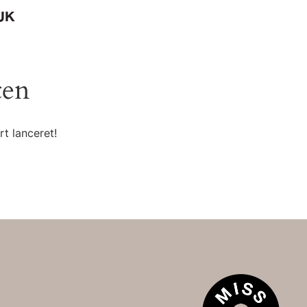
UK
ten
t lanceret!