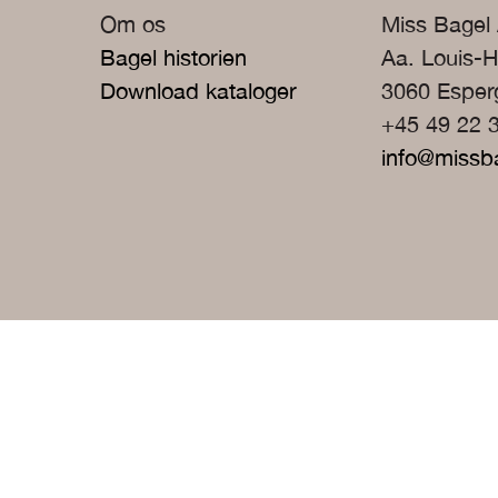
Om os
Miss Bagel
Bagel historien
Aa. Louis-H
Download kataloger
3060 Espe
+45 49 22 
info@missb