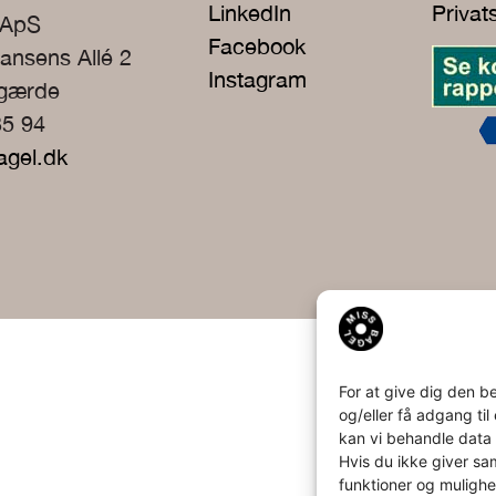
LinkedIn
Privat
 ApS
Facebook
ansens Allé 2
Instagram
rgærde
35 94
agel.dk
For at give dig den b
og/eller få adgang ti
kan vi behandle data 
Hvis du ikke giver sa
funktioner og mulighe