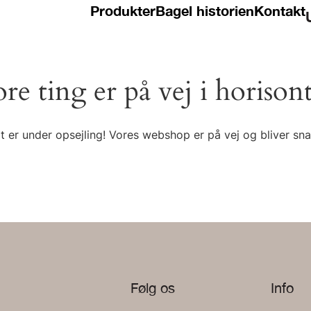
Produkter
Bagel historien
Kontakt
ore ting er på vej i horison
t er under opsejling! Vores webshop er på vej og bliver snar
Følg os
Info