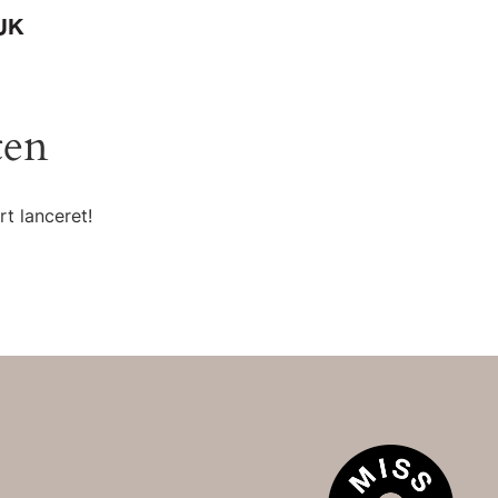
UK
ten
t lanceret!