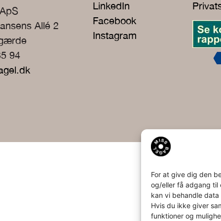
LinkedIn
Privat
 ApS
Facebook
ansens Allé 2
Instagram
rgærde
35 94
agel.dk
For at give dig den b
og/eller få adgang ti
kan vi behandle data 
Hvis du ikke giver sa
funktioner og mulighe