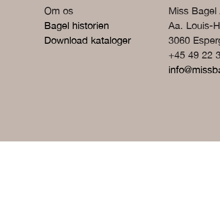
Om os
Miss Bagel
Bagel historien
Aa. Louis-H
Download kataloger
3060 Espe
+45 49 22 
info@missb