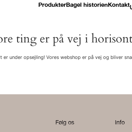
Produkter
Bagel historien
Kontakt
ore ting er på vej i horison
t er under opsejling! Vores webshop er på vej og bliver snar
Følg os
Info