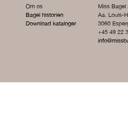
Om os
Miss Bagel
Bagel historien
Aa. Louis-H
Download kataloger
3060 Espe
+45 49 22 
info@missb