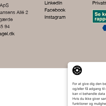
LinkedIn
Privat
 ApS
Facebook
ansens Allé 2
Instagram
rgærde
35 94
agel.dk
For at give dig den b
og/eller få adgang ti
kan vi behandle data 
Hvis du ikke giver sa
funktioner og mulighe