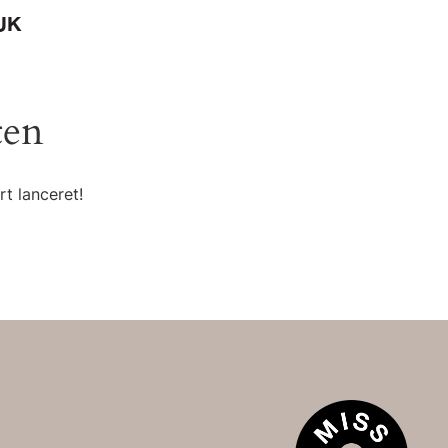
UK
ten
t lanceret!