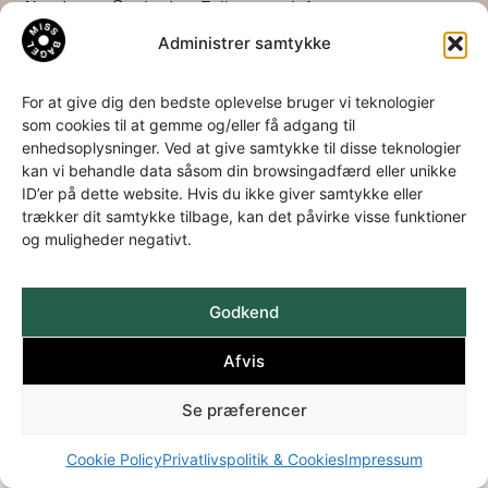
About
Contact
Follow
Info
us
us
us
Administrer samtykke
Private
About
Miss
LinkedIn
Policy &
us
Bagel
Facebook
Cookies
For at give dig den bedste oplevelse bruger vi teknologier
som cookies til at gemme og/eller få adgang til
The
ApS
Instagram
enhedsoplysninger. Ved at give samtykke til disse teknologier
bagel
Aa.
kan vi behandle data såsom din browsingadfærd eller unikke
story
Louis-
ID’er på dette website. Hvis du ikke giver samtykke eller
Download
Hansens
trækker dit samtykke tilbage, kan det påvirke visse funktioner
catalog
Allé 2
og muligheder negativt.
3060
Espergærde
+45 49
Godkend
22 35 94
Afvis
info@missbagel.dk
Se præferencer
Cookie Policy
Privatlivspolitik & Cookies
Impressum