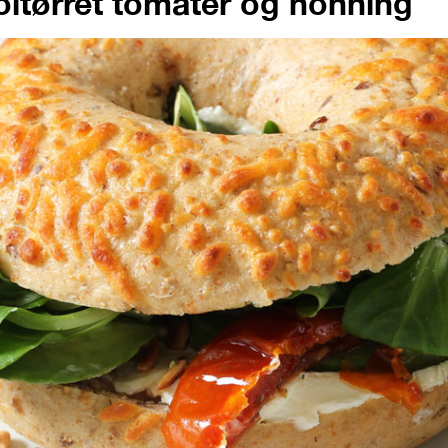
ltørret tomater og honning