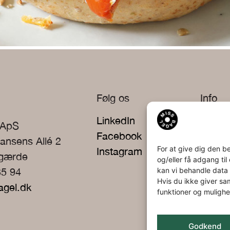
Følg os
Info
LinkedIn
Privat
 ApS
Facebook
ansens Allé 2
For at give dig den b
Instagram
rgærde
og/eller få adgang ti
kan vi behandle data 
35 94
Hvis du ikke giver sa
agel.dk
funktioner og mulighe
Godkend